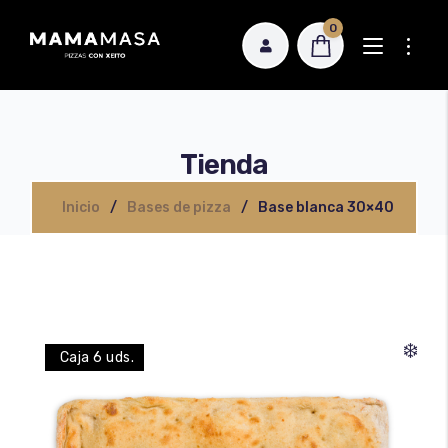
0
Tienda
Inicio
Bases de pizza
Base blanca 30×40
Pizzas Estilo Napolitano 28 cm
Pizzas Rectangulares 30×18 cm
Sobre nosotros
❄️
Pizzas Rectangulares 30×40 cm
Caja 6 uds.
Dónde comprar
Calzones
Nuestra receta
Focaccia
Política de calidad