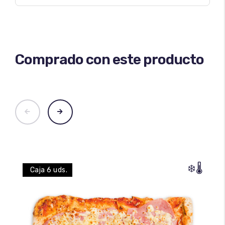
Comprado con este producto
❄️
🌡️
Caja 6 uds.