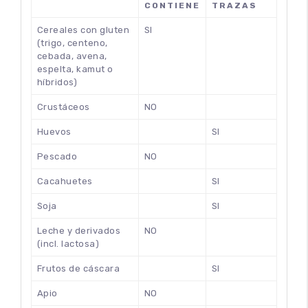
CONTIENE
TRAZAS
Cereales con gluten
SI
(trigo, centeno,
cebada, avena,
espelta, kamut o
híbridos)
Crustáceos
NO
100
%
Huevos
SI
Pescado
NO
Cacahuetes
SI
Soja
SI
Leche y derivados
NO
(incl. lactosa)
Frutos de cáscara
SI
Apio
NO