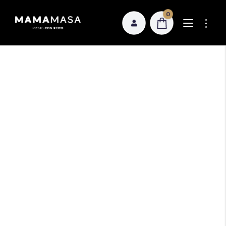
0
Pizzas con
Pizzas Estilo Napolitano 28 cm
xeito e tradición
Pizzas Rectangulares 30×18 cm
Sobre nosotros
Pizzas Rectangulares 30×40 cm
Dónde comprar
Calzones
Nuestras pizzas artesanas recogen lo mejor de
Nuestra receta
la tradición italiana para representar la
Focaccia
excelente gastronomía gallega. Todas ellas
Política de calidad