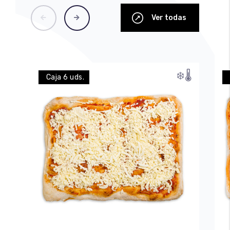
Ver todas
❄️
🌡️
Caja 6 uds.