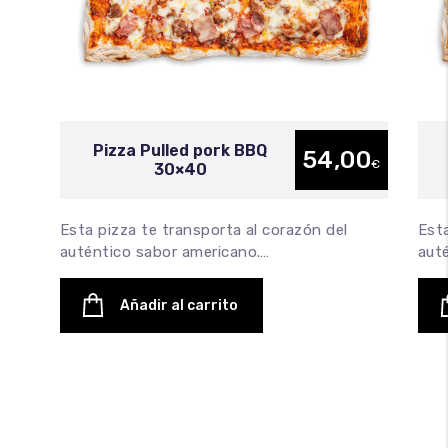
Pizza Pulled pork BBQ
54,00
€
30×40
Esta pizza te transporta al corazón del
Esta
auténtico sabor americano.…
aut
Añadir al carrito