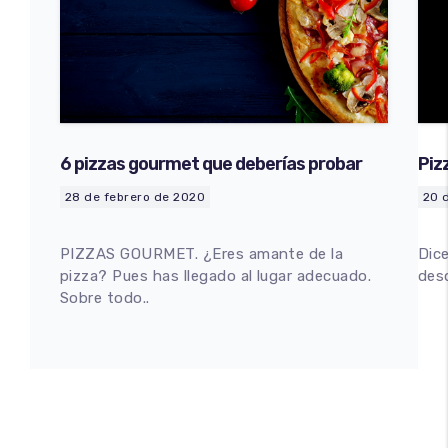
6 pizzas gourmet que deberías probar
Piz
Ma
28 de febrero de 2020
20 
PIZZAS GOURMET. ¿Eres amante de la
Dic
pizza? Pues has llegado al lugar adecuado.
des
Sobre todo..