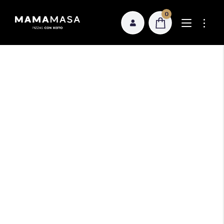
0
Novedades
Pizzas Estilo Napolitano 28 cm
Pizzas Rectangulares 30×18 cm
Sobre nosotros
Pizzas Rectangulares 30×40 cm
Dónde comprar
Calzones
Nuestra receta
Focaccia
Política de calidad