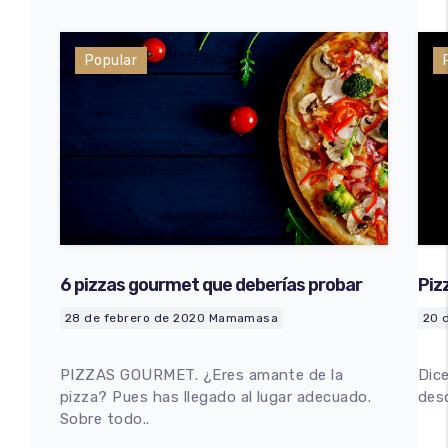
Popular
6 pizzas gourmet que deberías probar
Piz
Ma
28 de febrero de 2020
Mamamasa
20 
PIZZAS GOURMET. ¿Eres amante de la
Dic
pizza? Pues has llegado al lugar adecuado.
des
Sobre todo..