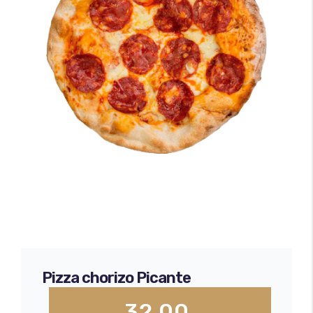
Minipizzas
Certificado Seguridad Alimentaria
Empanadas
Envíos y devoluciones
Bases de pizza
Pizza chorizo Picante
32,00