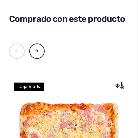
Comprado con este producto
❄️
🌡️
Caja 6 uds.