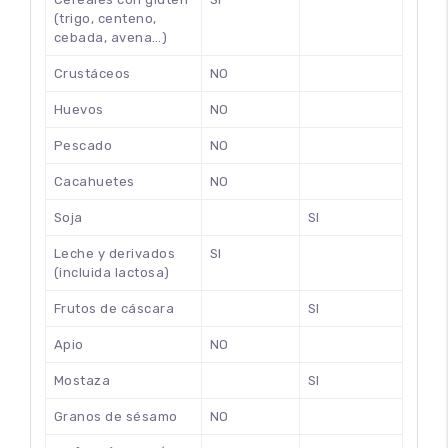
(trigo, centeno,
cebada, avena…)
Crustáceos
NO
Huevos
NO
100
%
Pescado
NO
Cacahuetes
NO
Soja
SI
Leche y derivados
SI
(incluida lactosa)
Frutos de cáscara
SI
Apio
NO
Mostaza
SI
Granos de sésamo
NO