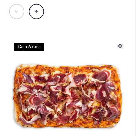
❄️
Caja 6 uds.