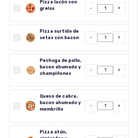
Pizza lacón con
-
+
grelos
Pizza surtido de
-
+
setas con bacon
Pechuga de pollo,
bacon ahumado y
-
+
champiñones
Queso de cabra,
bacon ahumado y
-
+
membrillo
Pizza atún,